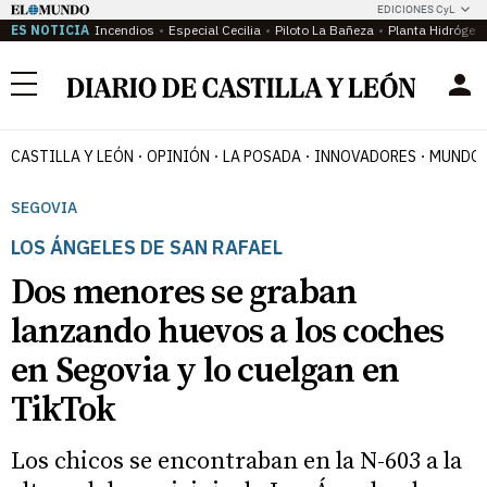
EDICIONES CyL
ES NOTICIA
Incendios
Especial Cecilia
Piloto La Bañeza
Planta Hidrógen
Menú
CASTILLA Y LEÓN
OPINIÓN
LA POSADA
INNOVADORES
MUNDO 
SEGOVIA
LOS ÁNGELES DE SAN RAFAEL
Dos menores se graban
lanzando huevos a los coches
en Segovia y lo cuelgan en
TikTok
Los chicos se encontraban en la N-603 a la