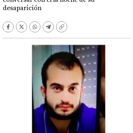
desaparición
Facebook
Twitter
Whatsapp
Telegram
Copiar
enlace