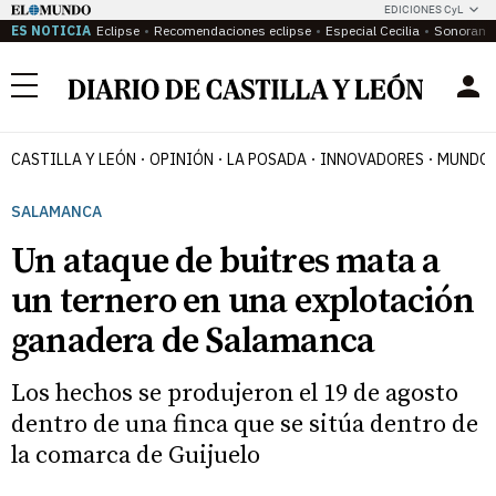
EDICIONES CyL
ES NOTICIA
Eclipse
Recomendaciones eclipse
Especial Cecilia
Sonoram
Menú
CASTILLA Y LEÓN
OPINIÓN
LA POSADA
INNOVADORES
MUNDO 
SALAMANCA
Un ataque de buitres mata a
un ternero en una explotación
ganadera de Salamanca
Los hechos se produjeron el 19 de agosto
dentro de una finca que se sitúa dentro de
la comarca de Guijuelo