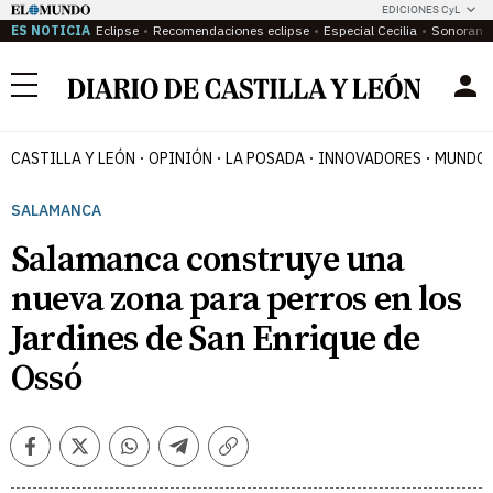
EDICIONES CyL
ES NOTICIA
Eclipse
Recomendaciones eclipse
Especial Cecilia
Sonoram
Menú
CASTILLA Y LEÓN
OPINIÓN
LA POSADA
INNOVADORES
MUNDO 
SALAMANCA
Salamanca construye una
nueva zona para perros en los
Jardines de San Enrique de
Ossó
Facebook
Twitter
Whatsapp
Telegram
Copiar
enlace