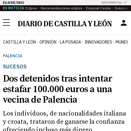
EDICIONES CyL
ES NOTICIA
Eclipse
Recomendaciones eclipse
Especial Cecilia
Sonoram
Menú
CASTILLA Y LEÓN
OPINIÓN
LA POSADA
INNOVADORES
MUNDO 
PALENCIA
SUCESOS
Dos detenidos tras intentar
estafar 100.000 euros a una
vecina de Palencia
Los individuos, de nacionalidades italiana
y croata, trataron de ganarse la confianza
ofreciendo incluso más dinero