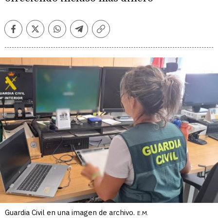
Facebook
Twitter
Whatsapp
Telegram
Copiar
enlace
Guardia Civil en una imagen de archivo.
E.M.