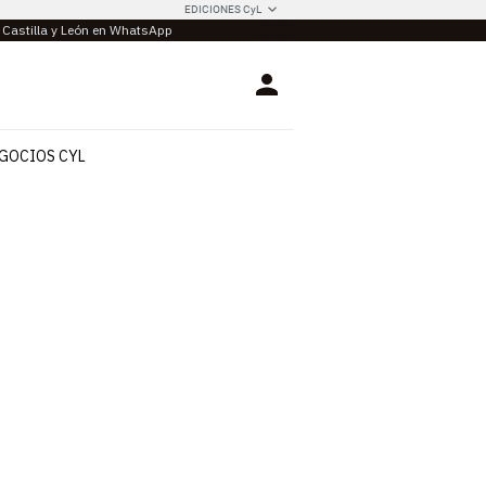
EDICIONES CyL
e Castilla y León en WhatsApp
Login
GOCIOS CYL