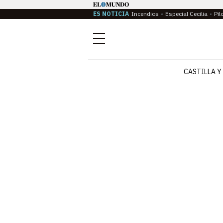
ES NOTICIA
Incendios
Especial Cecilia
Pil
Menú
CASTILLA Y