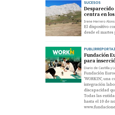
SUCESOS
Desparecido 
centra en los
Irene Herrero Alon
El dispositivo co
desde el martes
PUBLIRREPORTA
Fundación Eu
para inserci
Diario de Castilla y 
Fundación Euroc
'WORKIN', una c
integración lab
discapacidad que
Todas las entid
hasta el 10 de n
www.fundacioneu