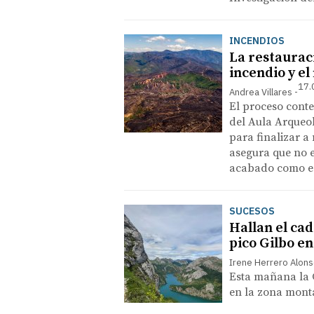
INCENDIOS
La restaurac
incendio y e
17.
Andrea Villares
El proceso cont
del Aula Arqueol
para finalizar a
asegura que no e
acabado como e
SUCESOS
Hallan el ca
pico Gilbo e
Irene Herrero Alon
Esta mañana la G
en la zona mon