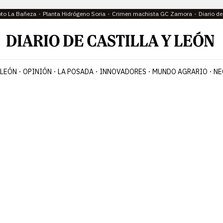
oto La Bañeza
Planta Hidrógeno Soria
Crimen machista GC Zamora
Diario d
 LEÓN
OPINIÓN
LA POSADA
INNOVADORES
MUNDO AGRARIO
NE