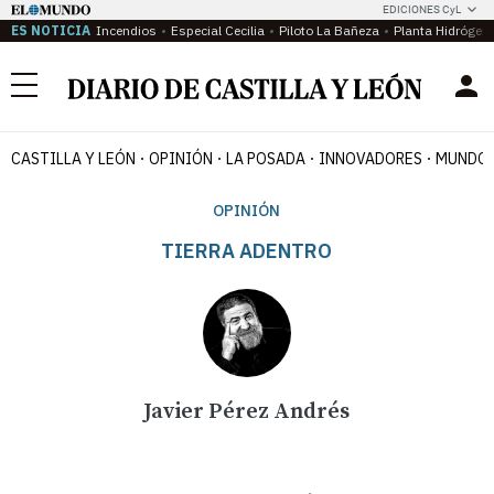
EDICIONES CyL
ES NOTICIA
Incendios
Especial Cecilia
Piloto La Bañeza
Planta Hidrógen
Menú
CASTILLA Y LEÓN
OPINIÓN
LA POSADA
INNOVADORES
MUNDO 
OPINIÓN
TIERRA ADENTRO
Javier Pérez Andrés