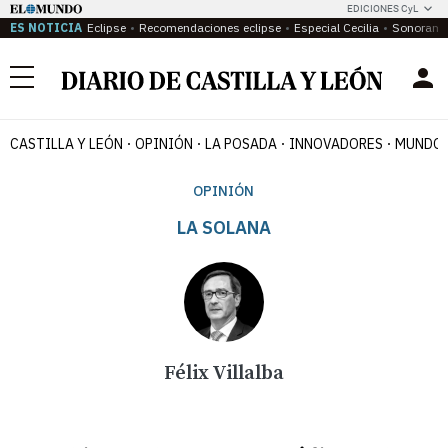
EDICIONES CyL
ES NOTICIA
Eclipse
Recomendaciones eclipse
Especial Cecilia
Sonoram
Menú
CASTILLA Y LEÓN
OPINIÓN
LA POSADA
INNOVADORES
MUNDO 
OPINIÓN
LA SOLANA
Félix Villalba