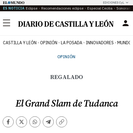
EDICIONES CyL
ES NOTICIA
Eclipse
Recomendaciones eclipse
Especial Cecilia
Sonoram
Menú
CASTILLA Y LEÓN
OPINIÓN
LA POSADA
INNOVADORES
MUNDO 
OPINIÓN
REGALADO
El Grand Slam de Tudanca
Facebook
Twitter
Whatsapp
Telegram
Copiar
enlace