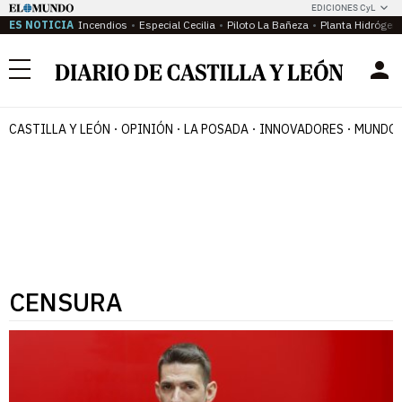
EDICIONES CyL
ES NOTICIA
Incendios
Especial Cecilia
Piloto La Bañeza
Planta Hidrógen
Menú
CASTILLA Y LEÓN
OPINIÓN
LA POSADA
INNOVADORES
MUNDO 
CENSURA