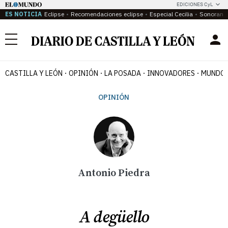
EDICIONES CyL
ES NOTICIA
Eclipse
Recomendaciones eclipse
Especial Cecilia
Sonoram
Menú
CASTILLA Y LEÓN
OPINIÓN
LA POSADA
INNOVADORES
MUNDO 
OPINIÓN
Antonio Piedra
A degüello