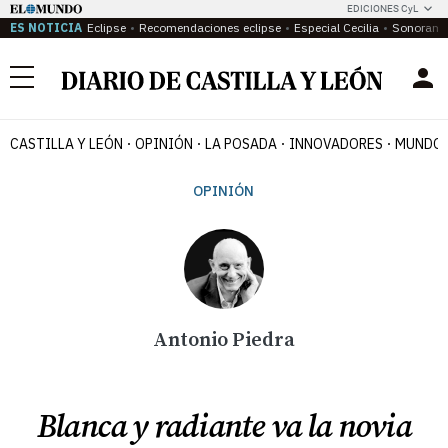
EDICIONES CyL
ES NOTICIA
Eclipse
Recomendaciones eclipse
Especial Cecilia
Sonoram
Menú
CASTILLA Y LEÓN
OPINIÓN
LA POSADA
INNOVADORES
MUNDO 
OPINIÓN
Antonio Piedra
Blanca y radiante va la novia