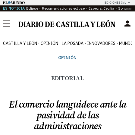
EDICIONES CyL
ES NOTICIA
Eclipse
Recomendaciones eclipse
Especial Cecilia
Sonoram
Menú
CASTILLA Y LEÓN
OPINIÓN
LA POSADA
INNOVADORES
MUNDO 
OPINIÓN
EDITORIAL
El comercio languidece ante la
pasividad de las
administraciones