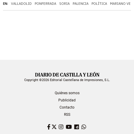
EN:
VALLADOLID
PONFERRADA
SORIA
PALENCIA
POLÍTICA
MARIANO VEG
Copyright ©2026 Editorial Castellana de Impresiones, S.L.
Quiénes somos
Publicidad
Contacto
RSS
Facebook
Twitter
Instagram
YouTube
Dailymotion
WhatsApp