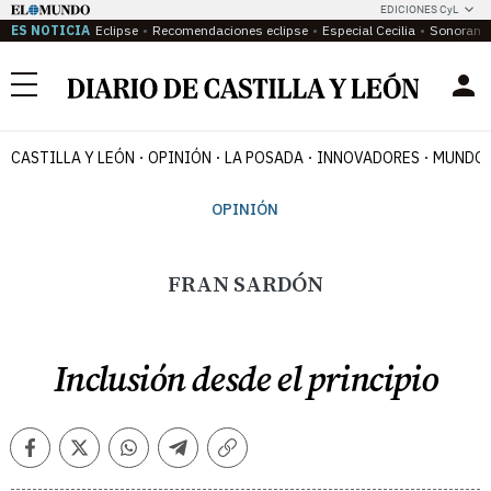
EDICIONES CyL
ES NOTICIA
Eclipse
Recomendaciones eclipse
Especial Cecilia
Sonoram
Menú
CASTILLA Y LEÓN
OPINIÓN
LA POSADA
INNOVADORES
MUNDO 
OPINIÓN
FRAN SARDÓN
Inclusión desde el principio
Facebook
Twitter
Whatsapp
Telegram
Copiar
enlace