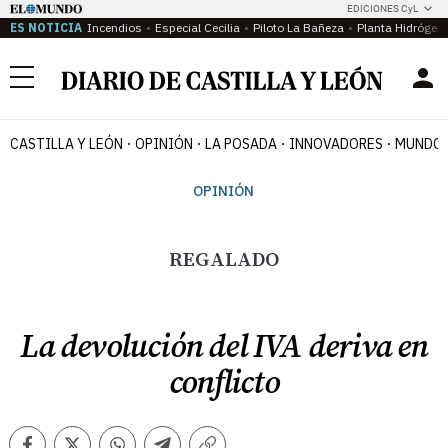
EDICIONES CyL
ES NOTICIA
Incendios
Especial Cecilia
Piloto La Bañeza
Planta Hidrógen
Menú
CASTILLA Y LEÓN
OPINIÓN
LA POSADA
INNOVADORES
MUNDO 
OPINIÓN
REGALADO
La devolución del IVA deriva en
conflicto