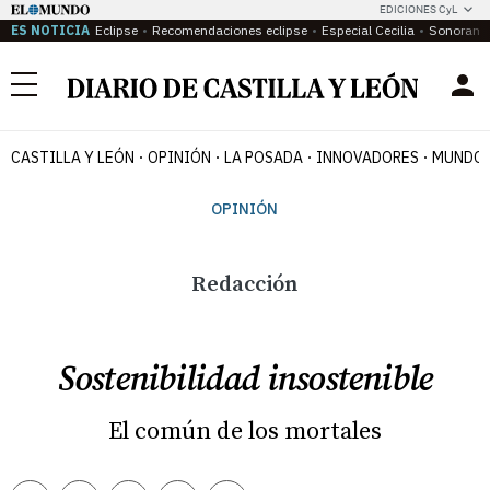
EDICIONES CyL
ES NOTICIA
Eclipse
Recomendaciones eclipse
Especial Cecilia
Sonoram
Menú
CASTILLA Y LEÓN
OPINIÓN
LA POSADA
INNOVADORES
MUNDO 
OPINIÓN
Redacción
Sostenibilidad insostenible
El común de los mortales