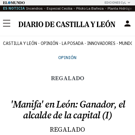
EDICIONES CyL
ES NOTICIA
Incendios
Especial Cecilia
Piloto La Bañeza
Planta Hidrógen
Menú
CASTILLA Y LEÓN
OPINIÓN
LA POSADA
INNOVADORES
MUNDO 
OPINIÓN
REGALADO
'Manifa' en León: Ganador, el
alcalde de la capital (I)
REGALADO