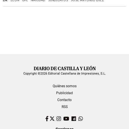
EN:
LEÓN
UPL
NAVIDAD
SINDICATOS
JOSÉ ANTONIO DIEZ
Copyright ©2026 Editorial Castellana de Impresiones, S.L.
Quiénes somos
Publicidad
Contacto
RSS
Facebook
Twitter
Instagram
YouTube
Dailymotion
WhatsApp