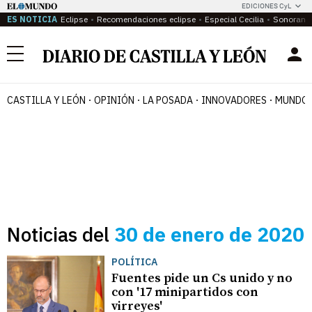
EDICIONES CyL
ES NOTICIA
Eclipse
Recomendaciones eclipse
Especial Cecilia
Sonoram
Menú
CASTILLA Y LEÓN
OPINIÓN
LA POSADA
INNOVADORES
MUNDO 
Noticias del
30 de enero de 2020
POLÍTICA
Fuentes pide un Cs unido y no
con '17 minipartidos con
virreyes'