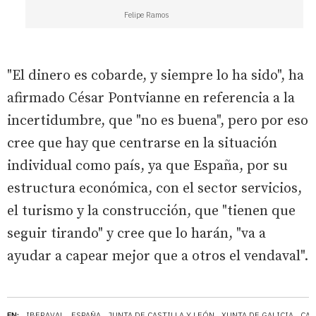
Felipe Ramos
"El dinero es cobarde, y siempre lo ha sido", ha
afirmado César Pontvianne en referencia a la
incertidumbre, que "no es buena", pero por eso
cree que hay que centrarse en la situación
individual como país, ya que España, por su
estructura económica, con el sector servicios,
el turismo y la construcción, que "tienen que
seguir tirando" y cree que lo harán, "va a
ayudar a capear mejor que a otros el vendaval".
EN:
IBERAVAL
ESPAÑA
JUNTA DE CASTILLA Y LEÓN
XUNTA DE GALICIA
CAS