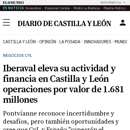
EDICIONES CyL
ES NOTICIA
Incendios
Especial Cecilia
Piloto La Bañeza
Planta Hidrógen
Menú
CASTILLA Y LEÓN
OPINIÓN
LA POSADA
INNOVADORES
MUNDO 
NEGOCIOS CYL
Iberaval eleva su actividad y
financia en Castilla y León
operaciones por valor de 1.681
millones
Pontvianne reconoce incertidumbre y
desafíos, pero también oportunidades y
cree que CyL y España "capearán el