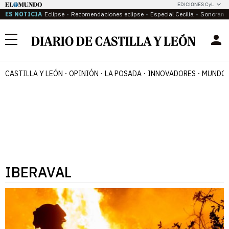
EDICIONES CyL
ES NOTICIA
Eclipse
Recomendaciones eclipse
Especial Cecilia
Sonoram
Menú
CASTILLA Y LEÓN
OPINIÓN
LA POSADA
INNOVADORES
MUNDO 
IBERAVAL