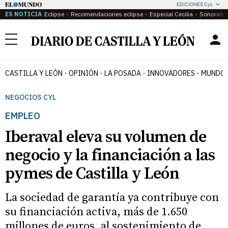
EDICIONES CyL
ES NOTICIA
Eclipse
Recomendaciones eclipse
Especial Cecilia
Sonoram
Menú
CASTILLA Y LEÓN
OPINIÓN
LA POSADA
INNOVADORES
MUNDO 
NEGOCIOS CYL
EMPLEO
Iberaval eleva su volumen de
negocio y la financiación a las
pymes de Castilla y León
La sociedad de garantía ya contribuye con
su financiación activa, más de 1.650
millones de euros, al sostenimiento de