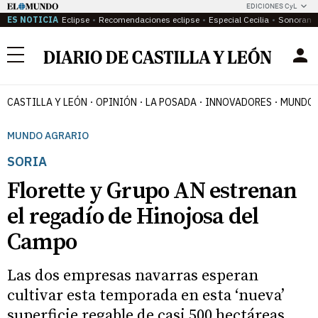
EDICIONES CyL
ES NOTICIA
Eclipse
Recomendaciones eclipse
Especial Cecilia
Sonoram
Menú
CASTILLA Y LEÓN
OPINIÓN
LA POSADA
INNOVADORES
MUNDO 
MUNDO AGRARIO
SORIA
Florette y Grupo AN estrenan
el regadío de Hinojosa del
Campo
Las dos empresas navarras esperan
cultivar esta temporada en esta ‘nueva’
superficie regable de casi 500 hectáreas