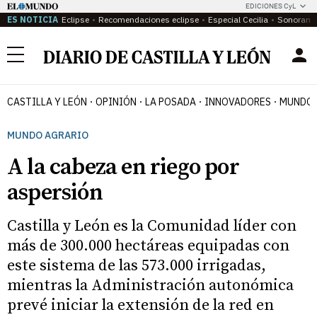
EDICIONES CyL
ES NOTICIA
Eclipse
Recomendaciones eclipse
Especial Cecilia
Sonoram
Menú
CASTILLA Y LEÓN
OPINIÓN
LA POSADA
INNOVADORES
MUNDO 
MUNDO AGRARIO
A la cabeza en riego por
aspersión
Castilla y León es la Comunidad líder con
más de 300.000 hectáreas equipadas con
este sistema de las 573.000 irrigadas,
mientras la Administración autonómica
prevé iniciar la extensión de la red en