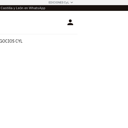
EDICIONES CyL
e Castilla y León en WhatsApp
Login
GOCIOS CYL