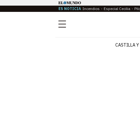
ES NOTICIA
Incendios
Especial Cecilia
Pil
Menú
CASTILLA Y