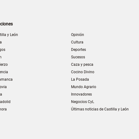
ciones
tilla y León
Opinión
la
Cultura
gos
Deportes
n
Sucesos
ierzo
Caza y pesca
encia
Cocino Divino
amanca
La Posada
ovia
Mundo Agrario
ia
Innovadores
ladolid
Negocios CyL
mora
Últimas noticias de Castilla y León