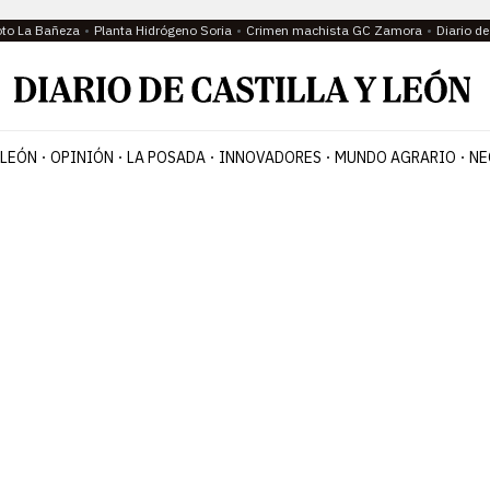
oto La Bañeza
Planta Hidrógeno Soria
Crimen machista GC Zamora
Diario d
 LEÓN
OPINIÓN
LA POSADA
INNOVADORES
MUNDO AGRARIO
NE