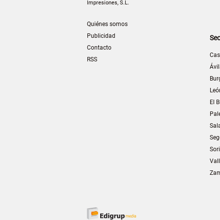
Impresiones, S.L.
Quiénes somos
Publicidad
Sec
Contacto
Cas
RSS
Ávi
Bur
Leó
El B
Pal
Sal
Seg
Sor
Val
Za