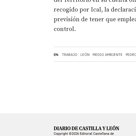
del Territorio en su cuenta of
recogido por Ical, la declaraci
previsión de tener que emplea
control.
EN:
TRABAJO
LEÓN
MEDIO AMBIENTE
PEDR
Copyright ©2026 Editorial Castellana de