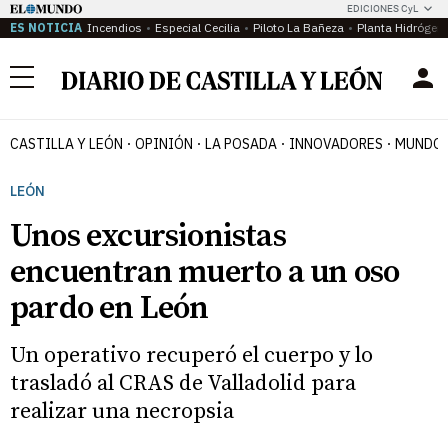
EDICIONES CyL
ES NOTICIA
Incendios
Especial Cecilia
Piloto La Bañeza
Planta Hidrógen
Menú
CASTILLA Y LEÓN
OPINIÓN
LA POSADA
INNOVADORES
MUNDO 
LEÓN
Unos excursionistas
encuentran muerto a un oso
pardo en León
Un operativo recuperó el cuerpo y lo
trasladó al CRAS de Valladolid para
realizar una necropsia