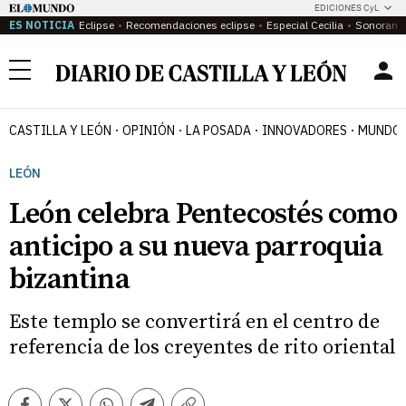
EDICIONES CyL
ES NOTICIA
Eclipse
Recomendaciones eclipse
Especial Cecilia
Sonoram
Menú
CASTILLA Y LEÓN
OPINIÓN
LA POSADA
INNOVADORES
MUNDO 
LEÓN
León celebra Pentecostés como
anticipo a su nueva parroquia
bizantina
Este templo se convertirá en el centro de
referencia de los creyentes de rito oriental