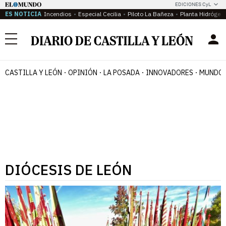
EDICIONES CyL
ES NOTICIA
Incendios
Especial Cecilia
Piloto La Bañeza
Planta Hidrógen
Menú
CASTILLA Y LEÓN
OPINIÓN
LA POSADA
INNOVADORES
MUNDO 
DIÓCESIS DE LEÓN