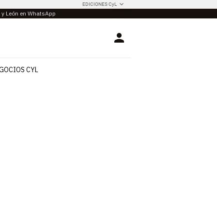
EDICIONES CyL
la y León en WhatsApp
Login
GOCIOS CYL