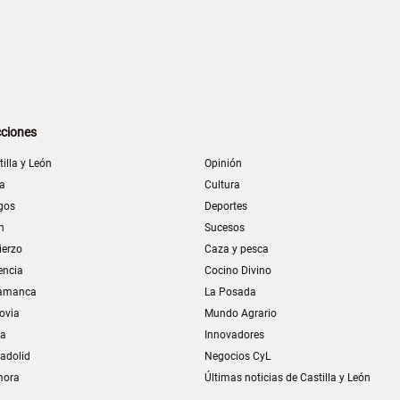
ciones
tilla y León
Opinión
la
Cultura
gos
Deportes
n
Sucesos
ierzo
Caza y pesca
encia
Cocino Divino
amanca
La Posada
ovia
Mundo Agrario
ia
Innovadores
ladolid
Negocios CyL
mora
Últimas noticias de Castilla y León