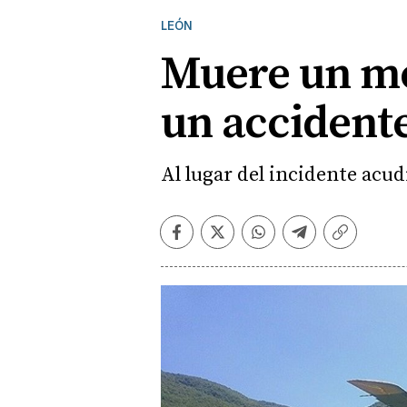
LEÓN
Muere un mot
un accidente
Al lugar del incidente acud
Facebook
Twitter
Whatsapp
Telegram
Copiar
enlace