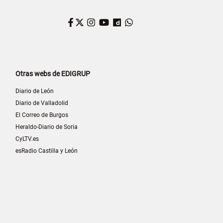
Facebook
Twitter
Instagram
YouTube
Dailymotion
WhatsApp
Otras webs de EDIGRUP
Diario de León
Diario de Valladolid
El Correo de Burgos
Heraldo-Diario de Soria
CyLTV.es
esRadio Castilla y León