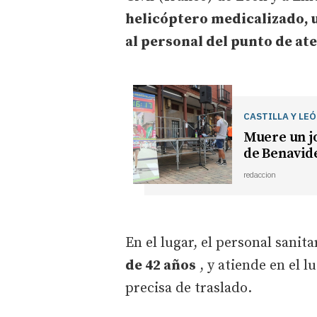
helicóptero medicalizado, u
al personal del punto de at
CASTILLA Y LE
Muere un j
de Benavid
redaccion
En el lugar, el personal sanit
de 42 años
, y atiende en el 
precisa de traslado.