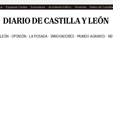
se
Especial Cecilia
Sonorama
Accidente tráfico
Vivienda
Diario de Castil
 LEÓN
OPINIÓN
LA POSADA
INNOVADORES
MUNDO AGRARIO
NE