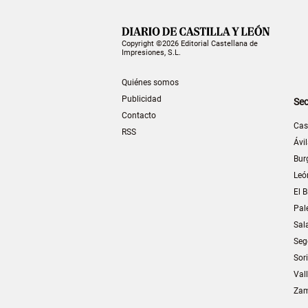
Copyright ©2026 Editorial Castellana de
Impresiones, S.L.
Quiénes somos
Publicidad
Sec
Contacto
Cas
RSS
Ávi
Bur
Leó
El B
Pal
Sal
Seg
Sor
Val
Za