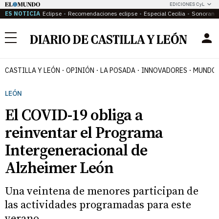
EDICIONES CyL
ES NOTICIA
Eclipse
Recomendaciones eclipse
Especial Cecilia
Sonoram
Menú
CASTILLA Y LEÓN
OPINIÓN
LA POSADA
INNOVADORES
MUNDO 
LEÓN
El COVID-19 obliga a
reinventar el Programa
Intergeneracional de
Alzheimer León
Una veintena de menores participan de
las actividades programadas para este
verano