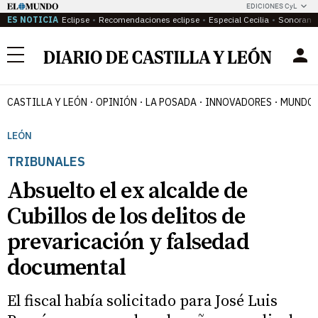
EDICIONES CyL
ES NOTICIA
Eclipse
Recomendaciones eclipse
Especial Cecilia
Sonoram
Menú
CASTILLA Y LEÓN
OPINIÓN
LA POSADA
INNOVADORES
MUNDO 
LEÓN
TRIBUNALES
Absuelto el ex alcalde de
Cubillos de los delitos de
prevaricación y falsedad
documental
El fiscal había solicitado para José Luis