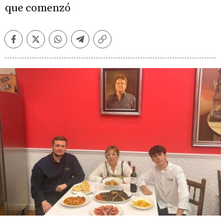
que comenzó
Facebook
Twitter
Whatsapp
Telegram
Copiar
enlace