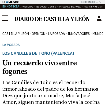
EDICIONES CyL
ES NOTICIA
Incendios
Especial Cecilia
Piloto La Bañeza
Planta Hidrógen
Menú
CASTILLA Y LEÓN
OPINIÓN
LA POSADA
INNOVADORES
MUNDO 
LA POSADA
LOS CANDILES DE TOÑO (PALENCIA)
Un recuerdo vivo entre
fogones
Los Candiles de Toño es el recuerdo
inmortalizado del padre de los hermanos
Díez que junto a su madre, María José
Amor, siguen manteniendo viva la cocina