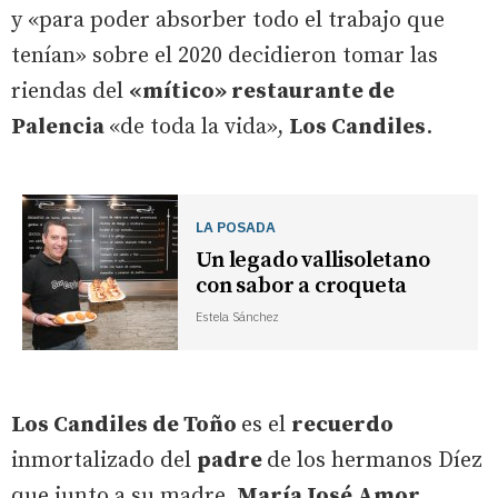
y «para poder absorber todo el trabajo que
tenían» sobre el 2020 decidieron tomar las
riendas del
«mítico» restaurante de
Palencia
«de toda la vida»,
Los Candiles
.
LA POSADA
Un legado vallisoletano
con sabor a croqueta
Estela Sánchez
Los Candiles de Toño
es el
recuerdo
inmortalizado del
padre
de los hermanos Díez
que junto a su madre,
María José Amor
,