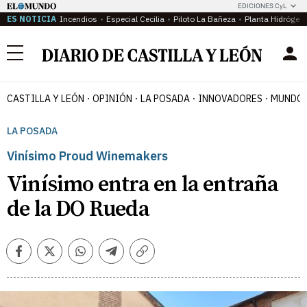
EDICIONES CyL
ES NOTICIA
Incendios
Especial Cecilia
Piloto La Bañeza
Planta Hidrógen
Menú
CASTILLA Y LEÓN
OPINIÓN
LA POSADA
INNOVADORES
MUNDO 
LA POSADA
Vinísimo Proud Winemakers
Vinísimo entra en la entraña
de la DO Rueda
Facebook
Twitter
Whatsapp
Telegram
Copiar
enlace