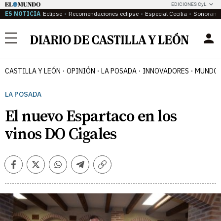
EDICIONES CyL
ES NOTICIA
Eclipse
Recomendaciones eclipse
Especial Cecilia
Sonoram
Menú
CASTILLA Y LEÓN
OPINIÓN
LA POSADA
INNOVADORES
MUNDO 
LA POSADA
El nuevo Espartaco en los
vinos DO Cigales
Facebook
Twitter
Whatsapp
Telegram
Copiar
enlace