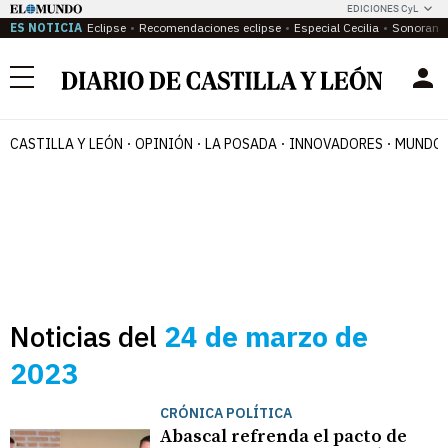
EDICIONES CyL
ES NOTICIA
Eclipse
Recomendaciones eclipse
Especial Cecilia
Sonoram
Menú
CASTILLA Y LEÓN
OPINIÓN
LA POSADA
INNOVADORES
MUNDO 
Noticias del
24 de marzo de
2023
CRÓNICA POLÍTICA
Abascal refrenda el pacto de