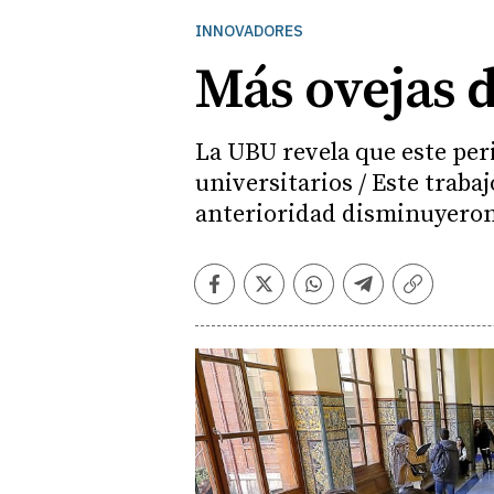
INNOVADORES
Más ovejas 
La UBU revela que este per
universitarios / Este traba
anterioridad disminuyero
Facebook
Twitter
Whatsapp
Telegram
Copiar
enlace