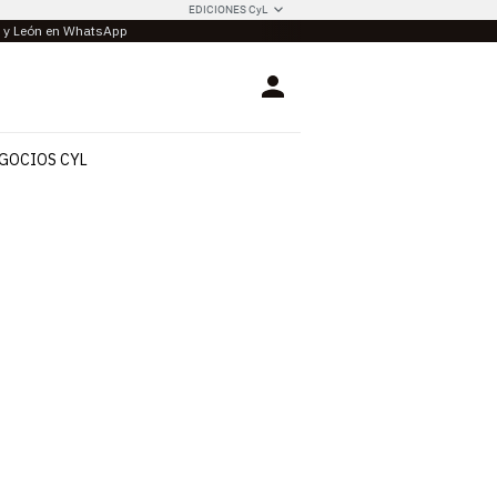
EDICIONES CyL
la y León en WhatsApp
Login
GOCIOS CYL