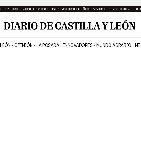
se
Especial Cecilia
Sonorama
Accidente tráfico
Vivienda
Diario de Castil
 LEÓN
OPINIÓN
LA POSADA
INNOVADORES
MUNDO AGRARIO
NE