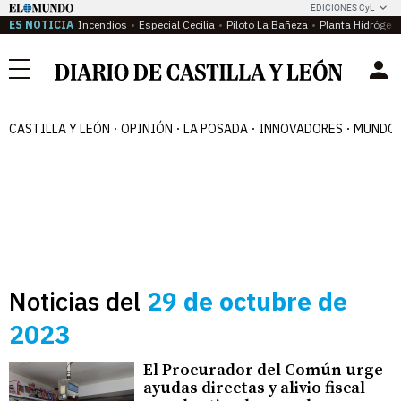
EDICIONES CyL
ES NOTICIA
Incendios
Especial Cecilia
Piloto La Bañeza
Planta Hidrógen
Menú
CASTILLA Y LEÓN
OPINIÓN
LA POSADA
INNOVADORES
MUNDO 
Noticias del
29 de octubre de
2023
El Procurador del Común urge
ayudas directas y alivio fiscal