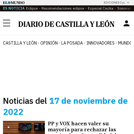
EDICIONES CyL
ES NOTICIA
Eclipse
Recomendaciones eclipse
Especial Cecilia
Sonoram
Menú
CASTILLA Y LEÓN
OPINIÓN
LA POSADA
INNOVADORES
MUNDO 
Noticias del
17 de noviembre de
2022
PP y VOX hacen valer su
mayoría para rechazar las