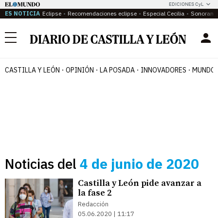
EDICIONES CyL
ES NOTICIA
Eclipse
Recomendaciones eclipse
Especial Cecilia
Sonoram
Menú
CASTILLA Y LEÓN
OPINIÓN
LA POSADA
INNOVADORES
MUNDO 
Noticias del
4 de junio de 2020
Castilla y León pide avanzar a
la fase 2
Redacción
05.06.2020 | 11:17