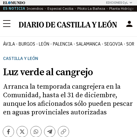
EDICIONES CyL
ES NOTICIA
Incendios
Especial Cecilia
Piloto La Bañeza
Planta Hidrógen
Menú
ÁVILA
BURGOS
LEÓN
PALENCIA
SALAMANCA
SEGOVIA
SORI
CASTILLA Y LEÓN
Luz verde al cangrejo
Arranca la temporada cangrejera en la
Comunidad, hasta el 31 de diciembre,
aunque los aficionados sólo pueden pescar
en aguas provinciales autorizadas
Facebook
Twitter
Whatsapp
Telegram
Copiar