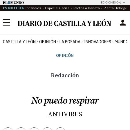
EDICIONES CyL
ES NOTICIA
Incendios
Especial Cecilia
Piloto La Bañeza
Planta Hidrógen
Menú
CASTILLA Y LEÓN
OPINIÓN
LA POSADA
INNOVADORES
MUNDO 
OPINIÓN
Redacción
No puedo respirar
ANTIVIRUS