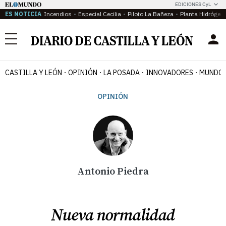
EDICIONES CyL
ES NOTICIA
Incendios
Especial Cecilia
Piloto La Bañeza
Planta Hidrógen
Menú
CASTILLA Y LEÓN
OPINIÓN
LA POSADA
INNOVADORES
MUNDO 
OPINIÓN
Antonio Piedra
Nueva normalidad