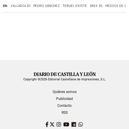
EN:
VALLADOLID
PEDRO SÁNCHEZ
TERUEL EXISTE
IBEX 35
MEDIOS DE C
Copyright ©2026 Editorial Castellana de Impresiones, S.L.
Quiénes somos
Publicidad
Contacto
RSS
Facebook
Twitter
Instagram
YouTube
Dailymotion
WhatsApp