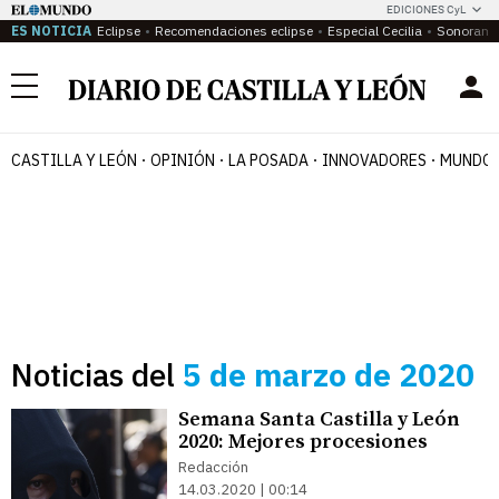
EDICIONES CyL
ES NOTICIA
Eclipse
Recomendaciones eclipse
Especial Cecilia
Sonoram
Menú
CASTILLA Y LEÓN
OPINIÓN
LA POSADA
INNOVADORES
MUNDO 
Noticias del
5 de marzo de 2020
Semana Santa Castilla y León
2020: Mejores procesiones
Redacción
14.03.2020 | 00:14