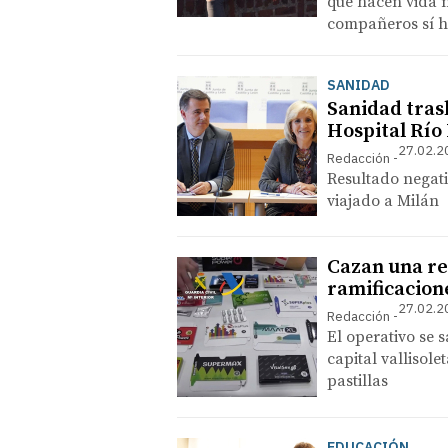
que hacen vida 
compañeros sí h
SANIDAD
Sanidad tras
Hospital Río 
27.02.2
Redacción
Resultado negati
viajado a Milán
Cazan una red
ramificacion
27.02.2
Redacción
El operativo se 
capital vallisole
pastillas
EDUCACIÓN