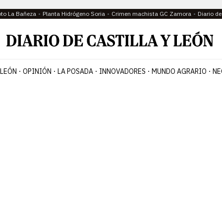
oto La Bañeza
Planta Hidrógeno Soria
Crimen machista GC Zamora
Diario d
 LEÓN
OPINIÓN
LA POSADA
INNOVADORES
MUNDO AGRARIO
NE