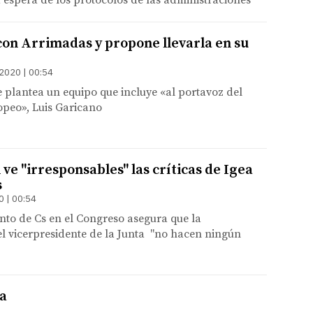
 espera de los protocolos de las administraciones
 con Arrimadas y propone llevarla en su
2020 | 00:54
e plantea un equipo que incluye «al portavoz del
peo», Luis Garicano
e "irresponsables" las críticas de Igea
s
0 | 00:54
nto de Cs en el Congreso asegura que la
l vicerpresidente de la Junta "no hacen ningún
ca