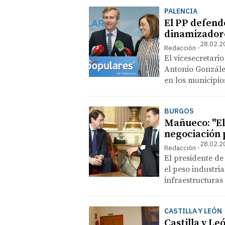
PALENCIA
El PP defende
dinamizadore
28.02.2
Redacción
El vicesecretario
Antonio González
en los municipio
BURGOS
Mañueco: "El
negociación 
28.02.2
Redacción
El presidente de
el peso industria
infraestructuras
CASTILLA Y LEÓN
Castilla y Le