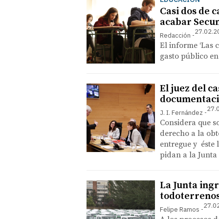
Casi dos de c
acabar Secu
27.02.2
Redacción
El informe ‘Las c
gasto público en
El juez del c
documentació
27.
J. I. Fernández
Considera que so
derecho a la obt
entregue y éste 
pidan a la Junta
La Junta ingr
todoterrenos
27.0
Felipe Ramos