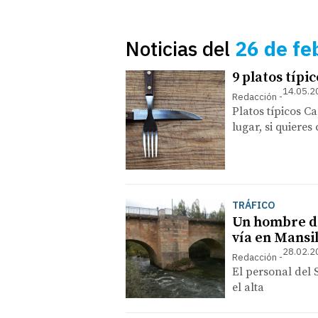
Noticias del
26 de fe
9 platos típi
14.05.2
Redacción
Platos típicos C
lugar, si quieres
TRÁFICO
Un hombre de
vía en Mansil
28.02.2
Redacción
El personal del 
el alta