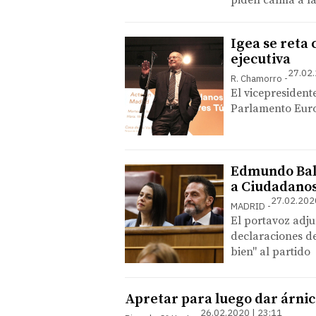
piden calma a la
Igea se reta
ejecutiva
27.02.
R. Chamorro
El vicepresident
Parlamento Euro
Edmundo Bal v
a Ciudadano
27.02.202
MADRID
El portavoz adju
declaraciones de
bien" al partido
Apretar para luego dar árni
26.02.2020 | 23:11