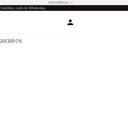
EDICIONES CyL
e Castilla y León en WhatsApp
Login
GOCIOS CYL