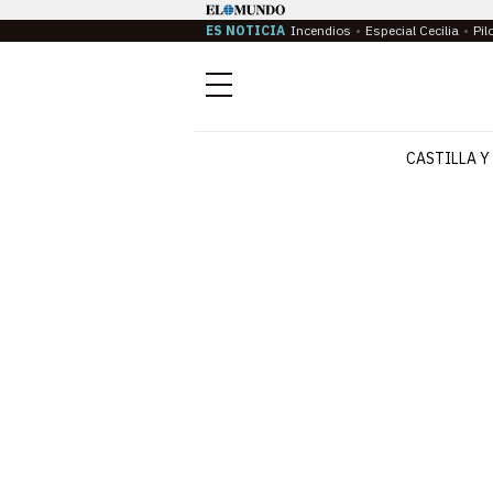
ES NOTICIA
Incendios
Especial Cecilia
Pil
Menú
CASTILLA Y