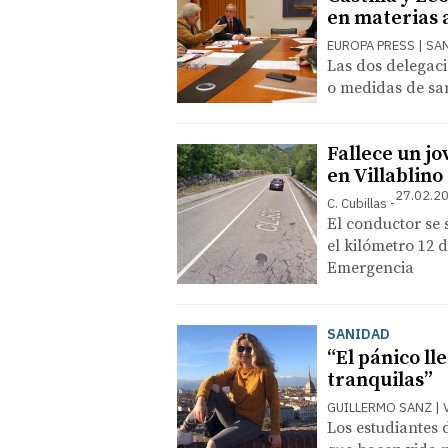
en materias 
EUROPA PRESS | S
Las dos delegac
o medidas de sa
Fallece un jo
en Villablino
27.02.20
C. Cubillas
El conductor se 
el kilómetro 12 d
Emergencia
SANIDAD
“El pánico ll
tranquilas”
GUILLERMO SANZ | 
Los estudiantes 