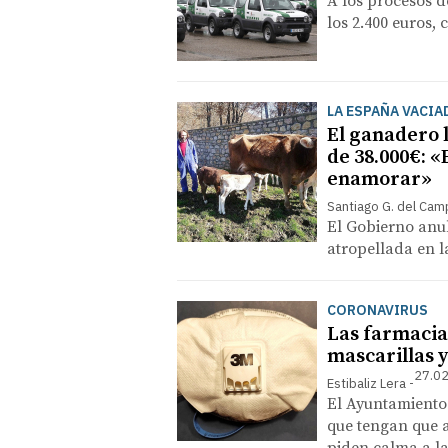
A los procesos d
los 2.400 euros,
LA ESPAÑA VACIA
El ganadero l
de 38.000€: «
enamorar»
Santiago G. del Ca
El Gobierno anul
atropellada en l
CORONAVIRUS
Las farmacia
mascarillas y
27.02
Estibaliz Lera
El Ayuntamiento
que tengan que a