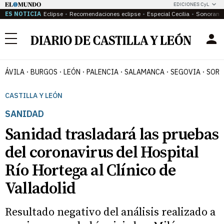
EDICIONES CyL
ES NOTICIA
Eclipse
Recomendaciones eclipse
Especial Cecilia
Sonoram
Menú
ÁVILA
BURGOS
LEÓN
PALENCIA
SALAMANCA
SEGOVIA
SORI
CASTILLA Y LEÓN
SANIDAD
Sanidad trasladará las pruebas
del coronavirus del Hospital
Río Hortega al Clínico de
Valladolid
Resultado negativo del análisis realizado a