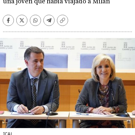
una joven que había viajado a Milán
Facebook
Twitter
Whatsapp
Telegram
Copiar
enlace
ICAL