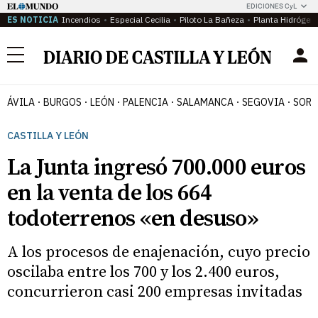
EDICIONES CyL
ES NOTICIA
Incendios
Especial Cecilia
Piloto La Bañeza
Planta Hidrógen
Menú
ÁVILA
BURGOS
LEÓN
PALENCIA
SALAMANCA
SEGOVIA
SORI
CASTILLA Y LEÓN
La Junta ingresó 700.000 euros
en la venta de los 664
todoterrenos «en desuso»
A los procesos de enajenación, cuyo precio
oscilaba entre los 700 y los 2.400 euros,
concurrieron casi 200 empresas invitadas