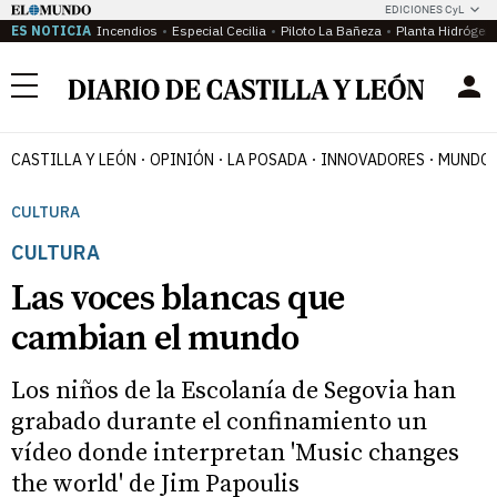
EDICIONES CyL
ES NOTICIA
Incendios
Especial Cecilia
Piloto La Bañeza
Planta Hidrógen
Menú
CASTILLA Y LEÓN
OPINIÓN
LA POSADA
INNOVADORES
MUNDO 
CULTURA
CULTURA
Las voces blancas que
cambian el mundo
Los niños de la Escolanía de Segovia han
grabado durante el confinamiento un
vídeo donde interpretan 'Music changes
the world' de Jim Papoulis