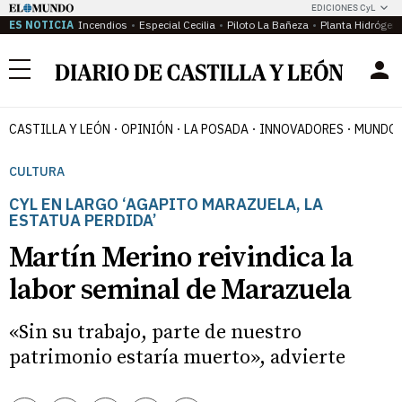
EDICIONES CyL
ES NOTICIA
Incendios
Especial Cecilia
Piloto La Bañeza
Planta Hidrógen
Menú
CASTILLA Y LEÓN
OPINIÓN
LA POSADA
INNOVADORES
MUNDO 
CULTURA
CYL EN LARGO ‘AGAPITO MARAZUELA, LA
ESTATUA PERDIDA’
Martín Merino reivindica la
labor seminal de Marazuela
«Sin su trabajo, parte de nuestro
patrimonio estaría muerto», advierte