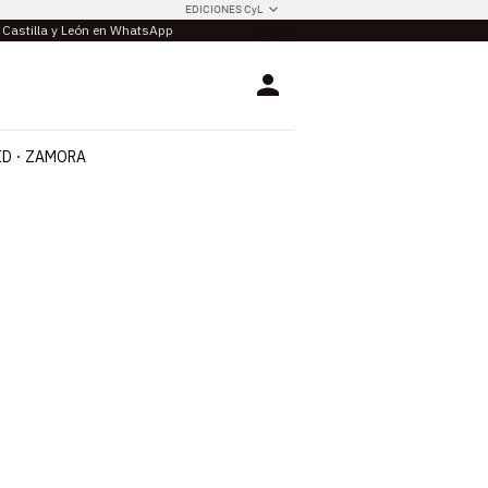
EDICIONES CyL
e Castilla y León en WhatsApp
Login
ID
ZAMORA