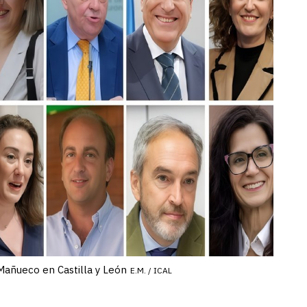
añueco en Castilla y León
E.M. / ICAL