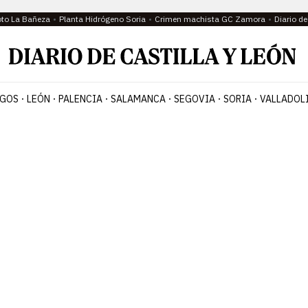
oto La Bañeza
Planta Hidrógeno Soria
Crimen machista GC Zamora
Diario d
GOS
LEÓN
PALENCIA
SALAMANCA
SEGOVIA
SORIA
VALLADOL