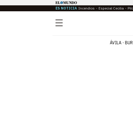
ES NOTICIA
Incendios
Especial Cecilia
Pil
Menú
ÁVILA
BUR