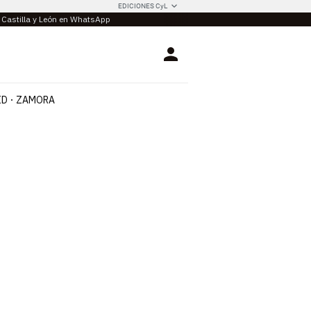
EDICIONES CyL
e Castilla y León en WhatsApp
Login
ID
ZAMORA