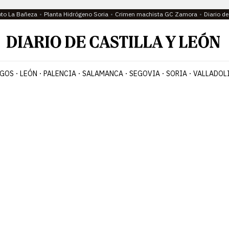
oto La Bañeza
Planta Hidrógeno Soria
Crimen machista GC Zamora
Diario d
GOS
LEÓN
PALENCIA
SALAMANCA
SEGOVIA
SORIA
VALLADOL