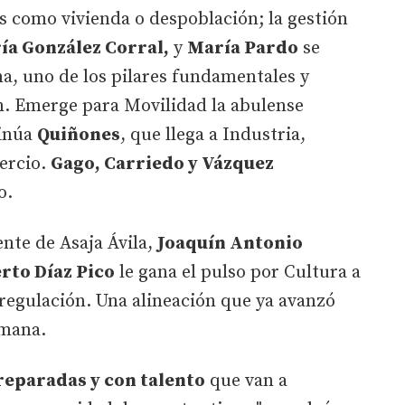
 como vivienda o despoblación; la gestión
ía González Corral,
y
María Pardo
se
na, uno de los pilares fundamentales y
ión. Emerge para Movilidad la abulense
inúa
Quiñones
, que llega a Industria,
ercio.
Gago, Carriedo y Vázquez
o.
ente de Asaja Ávila,
Joaquín Antonio
rto Díaz Pico
le gana el pulso por Cultura a
regulación. Una alineación que ya avanzó
emana.
eparadas y con talento
que van a