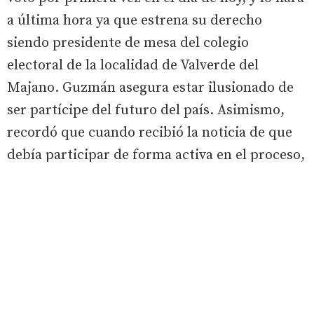
a última hora ya que estrena su derecho
siendo presidente de mesa del colegio
electoral de la localidad de Valverde del
Majano. Guzmán asegura estar ilusionado de
ser partícipe del futuro del país. Asimismo,
recordó que cuando recibió la noticia de que
debía participar de forma activa en el proceso,
“no le venía muy bien por fechas”, ya que
actualmente vive y cursa sus estudios
universitarios en Soria. “ Al final echas el día,
ves a la gente del pueblo, y lo haces con
ilusión, porque si vienes con mala cara no
sirve de nada”, admite con optimismo.