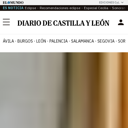
EDICIONES CyL
ES NOTICIA
Eclipse
Recomendaciones eclipse
Especial Cecilia
Sonoram
Menú
ÁVILA
BURGOS
LEÓN
PALENCIA
SALAMANCA
SEGOVIA
SORI